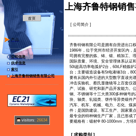
上海齐鲁特钢销售
[ 公司简介 ]
产品
齐鲁特钢有限公司是拥有自营进出口
1986年，位于兖州市经济开发区内
司拥有完整的炼、铸、锻、精加工、
公司信息
国际质量、环境、安全管理体系认证
供求信息
50t超高功率电弧炉2台，60tLF精炼炉
索引
台；主要锻造设备有5t电液锤3台，800t
上海齐鲁特钢销售有限公司
要有从国内外引进的大型数字直读光谱
冲击实验机、蔡氏显微镜等上百套仪
产、试验、研究和新产品开发能力。
钢、不锈钢等十三大类300多种钢号
块、轴类、轧辊类、饼件等异类锻件
汽车、机车、机械、电力、石化、煤
件；是国防建设、军工生产、国家重
最专业的特种钢生产厂家，且已形成
visitors:
26634
要规格有：锻材Φ 80-1000mm，方坯8
[ 求购类别 ]