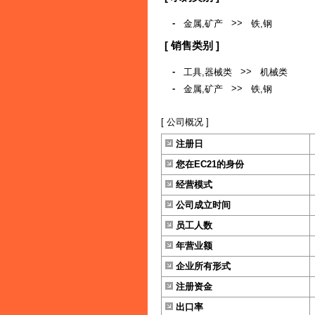
-
>>
金属,矿产
铁,钢
[ 销售类别 ]
-
>>
工具,器械类
机械类
-
>>
金属,矿产
铁,钢
[ 公司概况 ]
注册日
您在EC21的身份
经营模式
公司成立时间
员工人数
年营业额
企业所有形式
注册资金
出口率